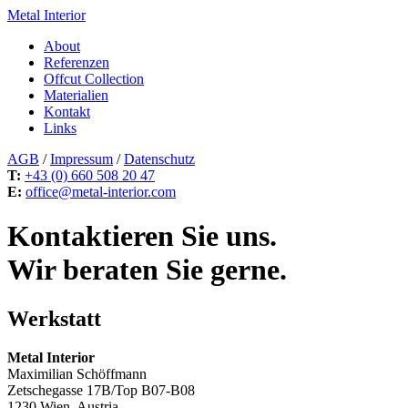
Metal Interior
About
Referenzen
Offcut Collection
Materialien
Kontakt
Links
AGB
/
Impressum
/
Datenschutz
T:
+43 (0) 660 508 20 47
E:
office@metal-interior.com
Kontaktieren Sie uns.
Wir beraten Sie gerne.
Werkstatt
Metal Interior
Maximilian Schöffmann
Zetschegasse 17B/Top B07-B08
1230 Wien, Austria